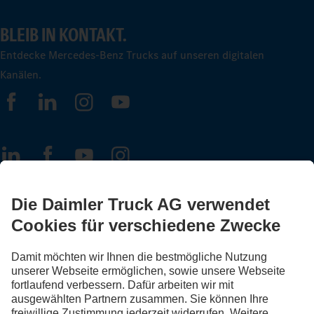
BLEIB IN KONTAKT.
Entdecke Mercedes-Benz Trucks auf unseren digitalen
Kanälen.
FOLLOW THE ROADSTARS.
Tausche jetzt Erfahrungen mit anderen Truckerinnen und
Truckern aus.