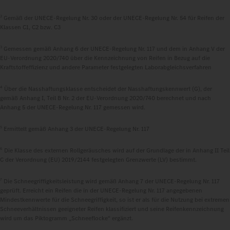
2
Gemäß der UNECE-Regelung Nr. 30 oder der UNECE-Regelung Nr. 54 für Reifen der
Klassen C1, C2 bzw. C3
3
Gemessen gemäß Anhang 6 der UNECE-Regelung Nr. 117 und dem in Anhang V der
EU-Verordnung 2020/740 über die Kennzeichnung von Reifen in Bezug auf die
Kraftstoffeffizienz und andere Parameter festgelegten Laborabgleichsverfahren
4
Über die Nasshaftungsklasse entscheidet der Nasshaftungskennwert (G), der
gemäß Anhang I, Teil B Nr. 2 der EU-Verordnung 2020/740 berechnet und nach
Anhang 5 der UNECE-Regelung Nr. 117 gemessen wird.
5
Ermittelt gemäß Anhang 3 der UNECE-Regelung Nr. 117
6
Die Klasse des externen Rollgeräusches wird auf der Grundlage der in Anhang II Teil
C der Verordnung (EU) 2019/2144 festgelegten Grenzwerte (LV) bestimmt.
7
Die Schneegriffigkeitsleistung wird gemäß Anhang 7 der UNECE-Regelung Nr. 117
geprüft. Erreicht ein Reifen die in der UNECE-Regelung Nr. 117 angegebenen
Mindestkennwerte für die Schneegriffigkeit, so ist er als für die Nutzung bei extremen
Schneeverhältnissen geeigneter Reifen klassifiziert und seine Reifenkennzeichnung
wird um das Piktogramm „Schneeflocke“ ergänzt.