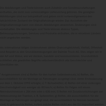
Die Abbildungen und Texte können auch Zubehör und Sonderausstattungen
enthalten, die nicht zum serienmäßigen Lieferumfang gehören. Die gezeigten
Abbildungen sind nur beispielhaft und geben nicht notwendigerweise den
tatsächlichen Zustand der Originalfahrzeuge wieder. Das Aussehen der
Originalfahrzeuge kann von diesen Abbildungen abweichen. Änderungen sind
vorbehalten. Die Abbildungen und Texte können ebenso Typen,
Betreuungsleistungen, Services und Produkte enthalten, die in einzelnen Ländern
nicht angeboten werden.
Als international tätiges Unternehmen zählen Chancengleichheit, Vielfalt, Offenheit
und Respekt zu den Grundüberzeugungen der Daimler Truck AG. Dies zeigen wir in
der Art und Weise, wie wir denken, handeln und kommunizieren. Grundsätzlich
schließen alle gewählten Begriffe selbstverständlich alle Geschlechter und
Identitäten ein.
1
Ausgenommen sind a) Reifen für den harten Geländeeinsatz; b) Reifen, die
ausschließlich für die Montage an Fahrzeugen ausgelegt sind, deren Erstzulassung
vor dem 1. Oktober 1990 erfolgte; c) T-Notradreifen; d) Reifen mit einer zulässigen
Geschwindigkeit von weniger als 80 km/h; e) Reifen für Felgen mit einem
Nenndurchmesser ≤ 254 mm oder ≥ 635 mm; f) Reifen mit Zusatzvorrichtungen zur
Verbesserung der Traktion, z. B. Spikereifen; g) Reifen, die ausschließlich für die
Montage an Fahrzeugen ausgelegt sind, die ausschließlich für Rennen bestimmt
sind; h) gebrauchte Reifen, sofern solche Reifen nicht aus der EU importiert werden.