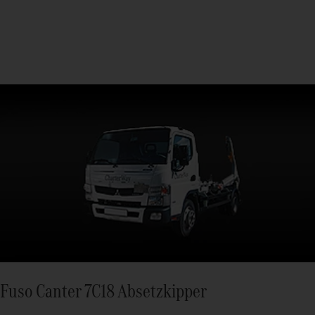
Fuso Canter 7C18 Absetzkipper